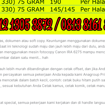
as, dokumen atau soft copy. Keuntungan menggunakan dokumen 
 Saat ini teknologi sudah maju dan jauh lebih maju dari dulu, a
gan menggunakan mesin fotocopy Canon IRA 6275 mampu menceta
lembar dalam satu menit… hah
auh lebih murah dibandingkan dengan cetak offset, dan jika An
n percayakan semua pekerjaan Anda kepada kami Anagroup Print
mencetak dalam batch kecil, contoh: cetak buku hitam putih sat
or , sesuai kebutuhan Anda Cetak kamus, cetak komik, cetak manu
t special, semua pekerjaan kami kerjakan dan di handle langsu