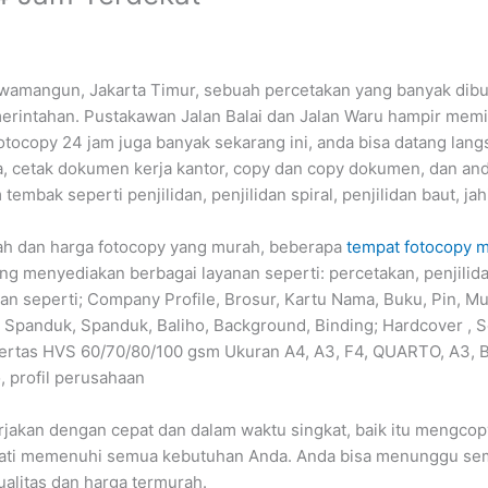
awamangun, Jakarta Timur, sebuah percetakan yang banyak dibu
erintahan. Pustakawan Jalan Balai dan Jalan Waru hampir memi
otocopy 24 jam juga banyak sekarang ini, anda bisa datang lan
, cetak dokumen kerja kantor, copy dan copy dokumen, dan and
tembak seperti penjilidan, penjilidan spiral, penjilidan baut, jahit
ah dan harga fotocopy yang murah, beberapa
tempat fotocopy m
ng menyediakan berbagai layanan seperti: percetakan, penjilida
akan seperti; Company Profile, Brosur, Kartu Nama, Buku, Pin, Mu
Spanduk, Spanduk, Baliho, Background, Binding; Hardcover , So
ertas HVS 60/70/80/100 gsm Ukuran A4, A3, F4, QUARTO, A3, B
 profil perusahaan
rjakan dengan cepat dan dalam waktu singkat, baik itu mengcopy
ati memenuhi semua kebutuhan Anda. Anda bisa menunggu semu
alitas dan harga termurah.