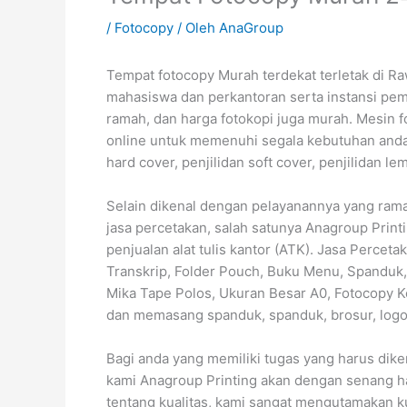
/
Fotocopy
/ Oleh
AnaGroup
Tempat fotocopy Murah terdekat terletak di R
mahasiswa dan perkantoran serta instansi pem
ramah, dan harga fotokopi juga murah. Mesin f
online untuk memenuhi segala kebutuhan anda
hard cover, penjilidan soft cover, penjilidan lem 
Selain dikenal dengan pelayanannya yang ram
jasa percetakan, salah satunya Anagroup Printi
penjualan alat tulis kantor (ATK). Jasa Percet
Transkrip, Folder Pouch, Buku Menu, Spanduk, 
Mika Tape Polos, Ukuran Besar A0, Fotocopy K
dan memasang spanduk, spanduk, brosur, logo,
Bagi anda yang memiliki tugas yang harus dike
kami Anagroup Printing akan dengan senang h
tentang kualitas, kami sangat mengutamakan ku